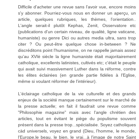
Difficile d'acheter une revue sans l'avoir vue, encore moins
s'y abonner. Pourriez-vous nous en donner un aperçu, un
article, quelques rubriques, les thèmes, l'orientation..
L'angle serait-il plutôt Kephas, Zenit, Osservatore etc
(publications d'un certain niveau, de qualité, ligne vaticane,
humaniste) ou genre Dici ou autres media ultra, sans trop
citer ? Ou peut-être quelque chose in-between ? Ne
discréditons point l'humanisme, on ne rappelle jamais assez
qu'au XVIè siècle la ligne humaniste était majoritairement
catholique, excellents latinistes, cultivés etc; c'était le peuple
qui avait suivi massivement Luther dans la réforme, contre
les élites éclairées (en grande partie fidèles à l'Eglise,
même si voulant réformer de l'intérieur).
L'éclairage catholique de la vie culturelle et des grands
enjeux de la société manque certainement sur le marché de
la presse actuelle; en fait il faudrait une revue comme
"Philosophie magazine" mais avec l'angle chrétien des
articles, tout en évitant le piège du populisme souvent
présent dans la presse trop...spécialisée. Soyez catholiques
càd universels, voyez en grand (Dieu, l'homme, le monde,
l'Europe,le beau, le bien, le vrai...à l'image de notre Saint