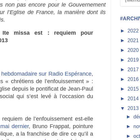
nts non pas encore pour le Gouvernement
ur l’Eglise de France, la manière dont ils
#ARCHI
s.
►
2022
 Ite missa est : requiem pour
013
►
2021
►
2020
►
2019
►
2017
 hebdomadaire sur Radio Espérance
,
►
2016
es « chrétiens de l’enfouissement » :
Eglise depuis le pontificat de Jean-Paul
►
2015
social qui s’est levé à l’occasion du
►
2014
▼
2013
►
dé
 requiem de l’enfouissement est-elle
mai dernier
, Bruno Frappat, pointure
►
no
ique, a la franchise de dire ce qu’il a
►
oc