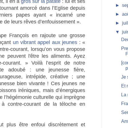
t, il en a
gros sur la patate
: lui et ses
►
se
tournant amorcé dans l’Eglise depuis
►
ao
erniers papes ayant « incarné une
e de leurs rêves d’enfouissement ».
►
jui
▼
ju
ape François en rajoute une grosse
Dem
ançant
un vibrant appel aux jeunes
: «
Pre
ontre-courant, lorsqu’on vous propose
F
e peuvent l'être les aliments. Ayez
re-courant. » Voilà l’esprit de notre
[co
p
te adoubé : une jeunesse fière,
rageuse, intrépide, créative ; une
Je 
unesse bien vivante ! Ces jeunes ne
Et 
poissons iréniques, mais d’énergiques
La 
e l’hégémonie culturelle qui imprègne
à contre-courant de la téloche en
Fra
Se
Ami
ut plus être enfoui discrètement et