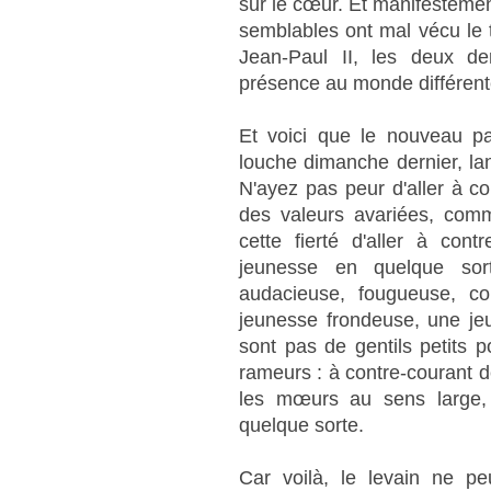
sur le cœur. Et manifestemen
semblables ont mal vécu le 
Jean-Paul II, les deux d
présence au monde différent
Et voici que le nouveau p
louche dimanche dernier, l
N'ayez pas peur d'aller à c
des valeurs avariées, comm
cette fierté d'aller à cont
jeunesse en quelque sor
audacieuse, fougueuse, cou
jeunesse frondeuse, une je
sont pas de gentils petits 
rameurs : à contre-courant d
les mœurs au sens large, 
quelque sorte.
Car voilà, le levain ne pe