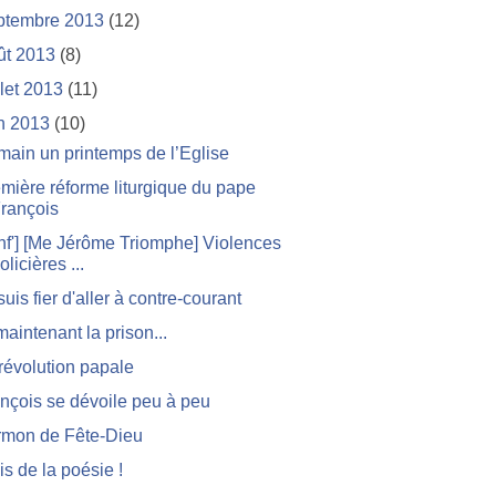
ptembre 2013
(12)
ût 2013
(8)
llet 2013
(11)
in 2013
(10)
ain un printemps de l’Eglise
mière réforme liturgique du pape
rançois
nf'] [Me Jérôme Triomphe] Violences
olicières ...
suis fier d'aller à contre-courant
maintenant la prison...
révolution papale
nçois se dévoile peu à peu
rmon de Fête-Dieu
s de la poésie !