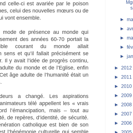
Mgr
 celle-ci est avariée par le poison
s
es, celui des nouvelles mœurs ou de
qui vont ensemble.
►
ma
►
av
ain mode de présence au monde qui
►
ma
sement des années 60-70 portait la
rsible courant du monde allait
►
fé
sens et qu’il fallait précisément se
►
ja
r. Il y avait l’idée de progrès continu,
 adulte du monde et de l’Eglise, enfin
►
2012
 Cet âge adulte de l’humanité était un
►
2011
.
►
2010
►
2009
ndeurs a changé. Les aspirations
nimateurs télé appellent les « vrais
►
2008
rd l’émancipation, mais – tout au
►
2007
té, de repères, d’identité, de sécurité.
►
2006
nération catholique est bien de son
est l’hégémonie culturelle qui semble
►
2005